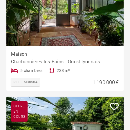
Maison
Charbonnières-les-Bains - Ouest lyonnais
5 chambres
233 m²
1 190 000 €
REF. EMB8584
OFFRE
EN
COURS