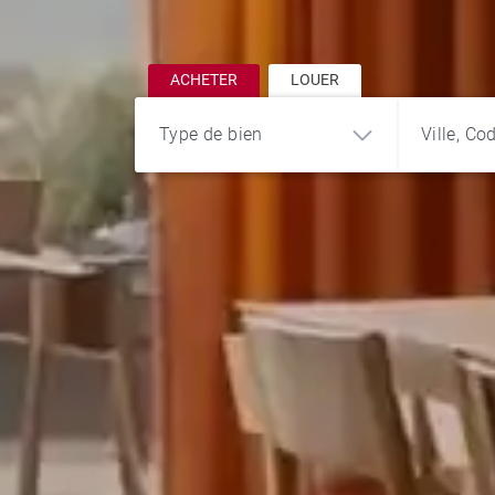
ACHETER
LOUER
Type de bien
Ville, Co
Appartement
Maison
Terrain
Château
Programme
Propriété