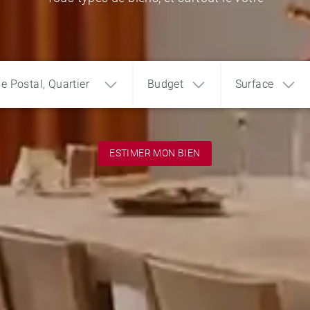
de Postal, Quartier
Budget
Surface
ESTIMER MON BIEN
1
2
3
€