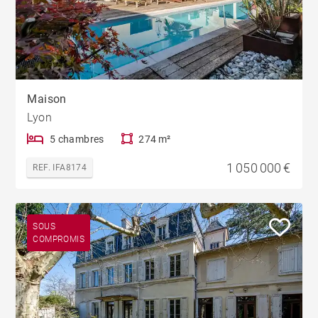
Maison
Lyon
5 chambres
274 m²
1 050 000 €
REF. IFA8174
SOUS
COMPROMIS