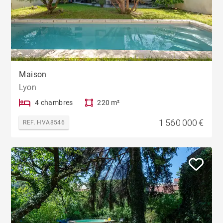
Maison
Lyon
4 chambres
220 m²
1 560 000 €
REF. HVA8546