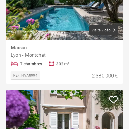
Visite vidéo
Maison
Lyon - Montchat
7 chambres
302 m²
2 380 000 €
REF. HVA8994