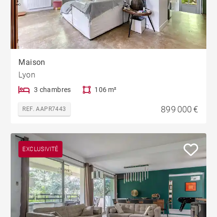
Maison
Lyon
3 chambres
106 m²
899 000 €
REF. AAPR7443
EXCLUSIVITÉ