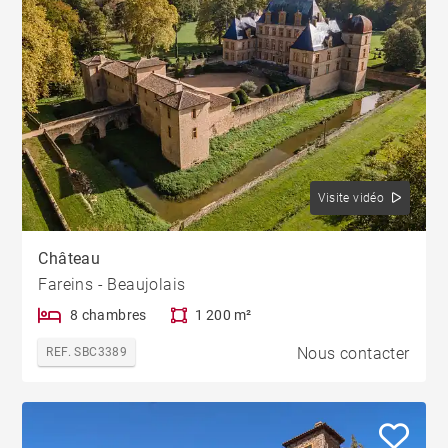
Visite vidéo
Château
Fareins - Beaujolais
8 chambres
1 200 m²
Nous contacter
REF. SBC3389