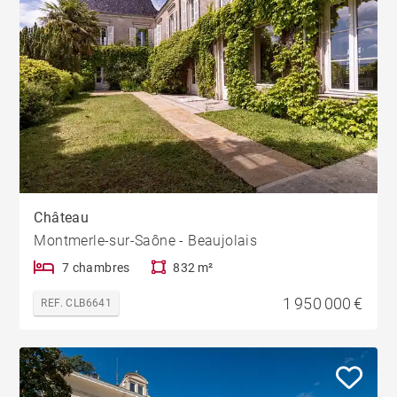
Château
Montmerle-sur-Saône - Beaujolais
7 chambres
832 m²
1 950 000 €
REF. CLB6641