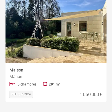
Maison
Mâcon
5 chambres
291 m²
1 050 000 €
REF. CRI8924