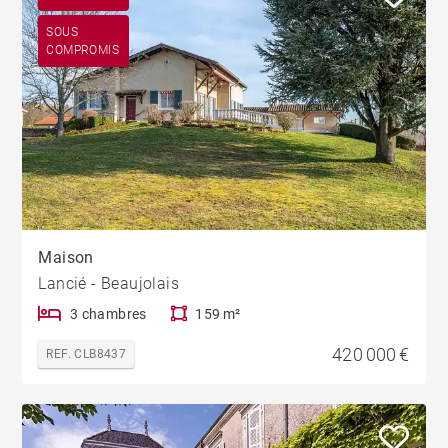
SOUS
COMPROMIS
Maison
Lancié - Beaujolais
3 chambres
159 m²
420 000 €
REF. CLB8437