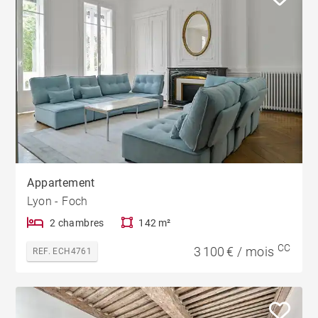
Appartement
Lyon - Foch
2 chambres
142 m²
CC
3 100 € / mois
REF. ECH4761