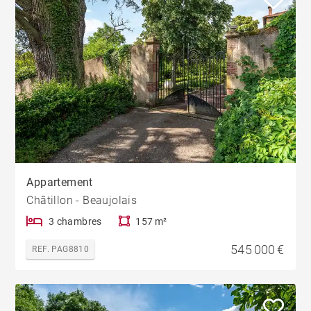
Appartement
Châtillon - Beaujolais
3 chambres
157 m²
545 000 €
REF. PAG8810