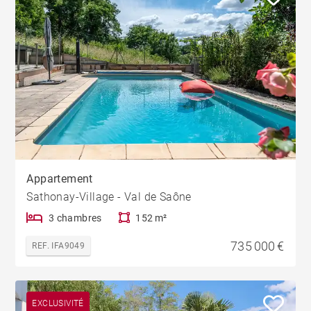
Appartement
Sathonay-Village - Val de Saône
3 chambres
152 m²
735 000 €
REF. IFA9049
EXCLUSIVITÉ