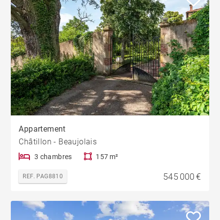
Appartement
Châtillon - Beaujolais
3 chambres
157 m²
545 000 €
REF. PAG8810