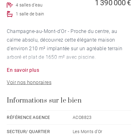
1 390 000 €
4 salles d'eau
1 salle de bain
Champagne-au-Mont-d'Or - Proche du centre, au
calme absolu, découvrez cette élégante maison
d'environ 210 m² implantée sur un agréable terrain
arboré et plat de 1650 m² avec piscine.
En savoir plus
Elle se compose au rez-de-chaussée, d'un hall
Voir nos honoraires
d'entrée, d'une pièce de vie avec salon, salle à manger
et cuisine ouverte sur l'extérieur. Au même niveau, une
Informations sur le bien
chambre de maître avec sa salle de bains.
A l'étage, se trouvent deux jolies chambres d'enfants
RÉFÉRENCE AGENCE
ACO8823
avec chacune sa mezzanine. En souplex, vous
SECTEUR/ QUARTIER
Les Monts d'Or
trouverez une family room, une suite supplémentaire