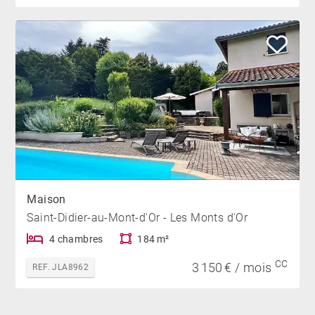
Maison
Saint-Didier-au-Mont-d'Or - Les Monts d'Or
4 chambres
184 m²
CC
3 150 € / mois
REF. JLA8962