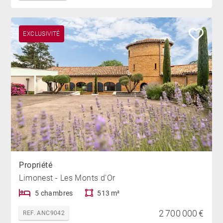
EXCLUSIVITÉ
Propriété
Limonest - Les Monts d'Or
5 chambres
513 m²
2 700 000 €
REF. ANC9042