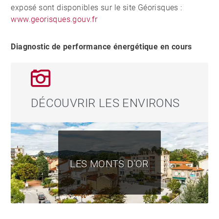
exposé sont disponibles sur le site Géorisques :
bien est exposé sont disponibles sur le site
www.georisques.gouv.fr
Géorisques : www.georisques.gouv.fr - Anne COGEZ -
Agent commercial - EI - RSAC Lyon 829865898
Diagnostic de performance énergétique en cours
DÉCOUVRIR LES ENVIRONS
LES MONTS D'OR