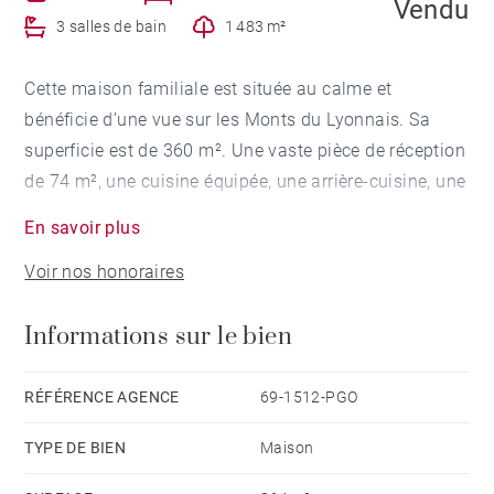
Vendu
3 salles de bain
1 483 m²
Cette maison familiale est située au calme et
bénéficie d’une vue sur les Monts du Lyonnais. Sa
superficie est de 360 m². Une vaste pièce de réception
de 74 m², une cuisine équipée, une arrière-cuisine, une
loggia de 40 m² et 4 chambres dont une suite
En savoir plus
parentale composent ce bien d’exception. Terrain de 1
Voir nos honoraires
483 m² avec terrasses et piscine. Salle de sport, atelier
et cave à vins. Honoraires à la charge du vendeur -
Informations sur le bien
Montant moyen de la quote-part de charges courantes
1,481 €/an - Les informations sur les risques auxquels
ce bien est exposé sont disponibles sur le site
RÉFÉRENCE AGENCE
69-1512-PGO
Géorisques : www.georisques.gouv.fr - Patrick
TYPE DE BIEN
Maison
GOILLON - Agent commercial - EI - RSAC Lyon
387650302