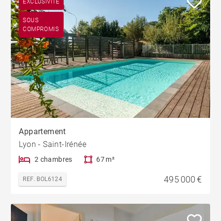
EXCLUSIVITÉ
SOUS
COMPROMIS
Appartement
Lyon - Saint-Irénée
2 chambres
67 m²
495 000 €
REF. BOL6124