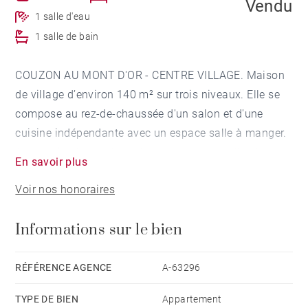
Vendu
1 salle d'eau
1 salle de bain
COUZON AU MONT D'OR - CENTRE VILLAGE. Maison
de village d’environ 140 m² sur trois niveaux. Elle se
compose au rez-de-chaussée d'un salon et d'une
cuisine indépendante avec un espace salle à manger.
Au premier étage, deux chambres et une salle d'eau.
En savoir plus
Au deuxième étage, une suite parentale avec un
Voir nos honoraires
dressing, une salle de bains et un bureau en
mezzanine. Possibilité de louer ou d'acquérir en sus
Informations sur le bien
un espace de rangement indépendant. Honoraires à la
charge du vendeur
RÉFÉRENCE AGENCE
A-63296
TYPE DE BIEN
Appartement