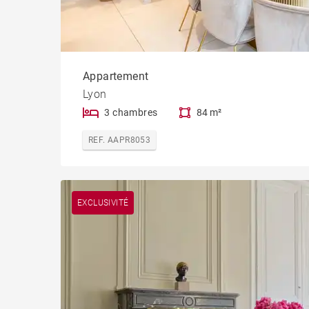
Appartement
Lyon
3 chambres
84 m²
REF. AAPR8053
EXCLUSIVITÉ