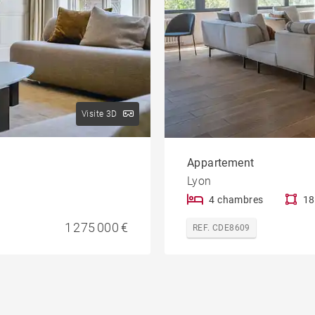
Visite 3D
Appartement
Lyon
4 chambres
18
1 275 000 €
REF. CDE8609