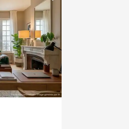
Vue Rhône
Pied-à-terre
eau
Programme
Propriété
Vue dégagée
Vue Saône
À rénover
Campagne
Ascenseur
Accès PMR
Garage / Carport / stationne