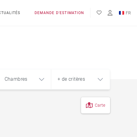
FR
CTUALITÉS
DEMANDE D'ESTIMATION
EN
Chambres
+ de critères
Carte
4
5+
m²
Piscine
Style contemporain