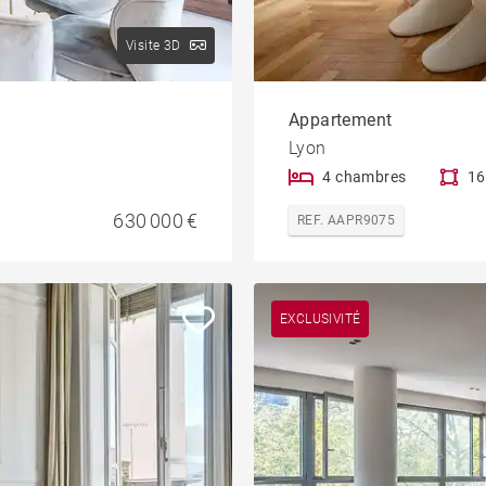
Visite 3D
Appartement
Lyon
4 chambres
16
630 000 €
REF. AAPR9075
EXCLUSIVITÉ