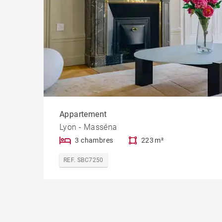
Appartement
Lyon - Masséna
3 chambres
223 m²
REF. SBC7250