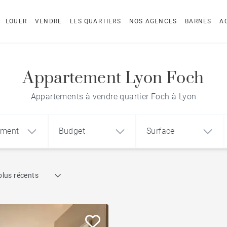
LOUER
VENDRE
LES QUARTIERS
NOS AGENCES
BARNES
A
Appartement Lyon Foch
Appartements à vendre quartier Foch à Lyon
ement
Budget
Surface
Recherche par référence
plus récents
1
2
3
m²
€
€
Ancien
ement
Maison
Terrain
Propriétés & Châteaux