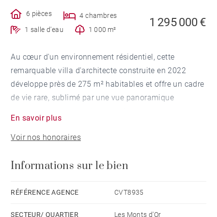
6 pièces
4 chambres
1 295 000 €
1 salle d'eau
1 000 m²
Au cœur d'un environnement résidentiel, cette
remarquable villa d'architecte construite en 2022
développe près de 275 m² habitables et offre un cadre
de vie rare, sublimé par une vue panoramique
exceptionnelle sur les Monts d'Or.
En savoir plus
Voir nos honoraires
Dès l'arrivée, l'architecture contemporaine et
l'élégance des lignes séduisent immédiatement. Les
Informations sur le bien
espaces ont été pensés pour privilégier la lumière, les
volumes et la connexion permanente avec l'extérieur.
La vaste pièce de réception, baignée de lumière grâce
RÉFÉRENCE AGENCE
CVT8935
à de spectaculaires baies vitrées toute hauteur,
SECTEUR/ QUARTIER
Les Monts d'Or