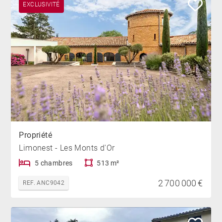
EXCLUSIVITÉ
Propriété
Limonest - Les Monts d'Or
5 chambres
513 m²
2 700 000 €
REF. ANC9042