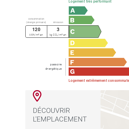
Logement très performant
consommation
(énergie primaire)
émission
120
3
kWh/m².an
kg CO₂/m².an
passoire
énergétique
Logement extrêmement consommateu
DÉCOUVRIR
L'EMPLACEMENT