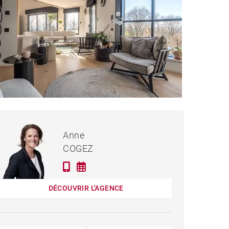
1 698 000 €
PROPRIÉTÉ LIMONEST -
Anne
300 M²
COGEZ
DÉCOUVRIR L'AGENCE