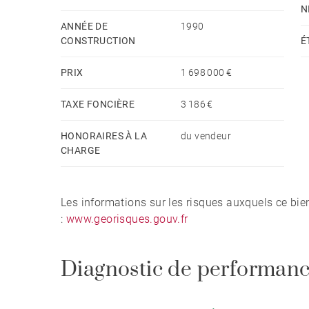
N
ANNÉE DE
1990
Ce bien est présenté par Anne COGEZ, agent comm
CONSTRUCTION
É
n°829 865 898. Honoraires à la charge du vende
d'énergie pour un usage standard, établi à partir
PRIX
1 698 000 €
3760€ - Anne COGEZ - Agent commercial - EI -
TAXE FONCIÈRE
3 186 €
HONORAIRES À LA
du vendeur
CHARGE
Les informations sur les risques auxquels ce bie
:
www.georisques.gouv.fr
Diagnostic de performanc