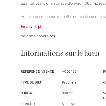
qualitatives, d'une surface d'environ 305 m2 répa
Au niveau supérieur, un hall d'entrée dessert le
terrasse exposée plein sud, une cuisine ouverte
En savoir plus
pouvant servir de bureau ou de bibliothèque. Au
Voir nos honoraires
salle de bains, un bureau ainsi qu'une autre ch
A l'étage inférieur, se trouvent deux grandes c
Informations sur le bien
salles de bains.
Une buanderie, une cave à vins et de nombreux 
RÉFÉRENCE AGENCE
ACO2150
P
pouvant accueillir 4 véhicules. Cuisine d'été et 
TYPE DE BIEN
Propriété
C
jardin. Terrain arboré de 5500 m2.
SURFACE
300 m²
S
Possibilité de construction au-dessus du pool-ho
B
et accepté, purgé de tous recours. Terrain non div
TERRAIN
5 800 m²