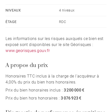
nombreuses pièces qui peuvent être aménagées. Elle
NIVEAUX
4 niveaux
vous offrira une vue exceptionnelle jusqu'à la
basilique de Fourvière.
ÉTAGE
RDC
Une grange avec une belle charpente et un accès aux
Les informations sur les risques auxquels ce bien est
caves, un local de jardin, un auvent, un four à pain et
exposé sont disponibles sur le site Géorisques :
un bassin en pierres complètent cette propriété
www.georisques.gouv.fr
d'exception.
A propos du prix
Son architecture unique, son parc et sa vue en font un
bien rare à la vente.
Honoraires TTC inclus à la charge de l'acquéreur à
4,00% du prix du bien hors honoraires.
Ce bien est présenté par Barbara OLIBET, agent
Prix du bien honoraires inclus :
3 200 000 €
commercial E.I et enregistré au
Prix du bien hors honoraires :
3 076 923 €
RSAC de Lyon n°818 782 229. 3,076,923.08 €
Honoraires d'agence non inclus - Honoraires agence: