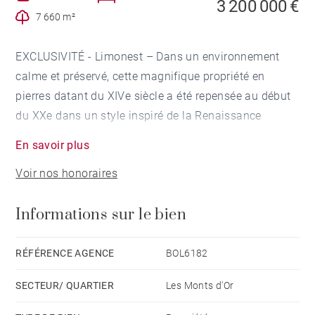
3 200 000 €
7 660 m²
EXCLUSIVITÉ - Limonest – Dans un environnement
calme et préservé, cette magnifique propriété en
pierres datant du XIVe siècle a été repensée au début
du XXe dans un style inspiré de la Renaissance
italienne, notamment par la création d’ouvertures qui
En savoir plus
ajoutent élégance et lumière.
Voir nos honoraires
Le parc arboré de 7 660 m2 comprend une grande
partie en espaliers évoquant la Toscane par sa
Informations sur le bien
disposition et le choix des essences.
Ces évolutions délicates sont l’œuvre de l’architecte
RÉFÉRENCE AGENCE
BOL6182
Cateland, ami du propriétaire de l’époque, l’écrivain
SECTEUR/ QUARTIER
Les Monts d'Or
Félix de Chazournes (prix Femina 1936) qui perçut les
potentialités du domaine et commanda son