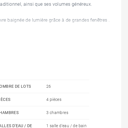
aditionnel, ainsi que ses volumes généreux.
ivre baignée de lumière grâce à de grandes fenêtres .
des poutres apparentes et murs en pierres, typiques
d'authenticité à l'ensemble.
e salon est très fonctionnelle.
 de trois chambres, bénéficiant d'une salle d'eau.
OMBRE DE LOTS
26
IÈCES
4 pièces
HAMBRES
3 chambres
cement recherché à visiter sans tarder.
ALLES D'EAU / DE
1 salle d'eau / de bain