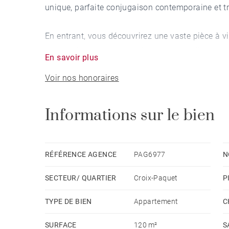
unique, parfaite conjugaison contemporaine et tr
En entrant, vous découvrirez une vaste pièce à v
La belle hauteur sous plafond, est embellie par 
En savoir plus
du quartier apportant une touche de caractère et 
Voir nos honoraires
Une élégante cuisine contemporaine ouverte sur l
Informations sur le bien
A l'étage sur la mezzanine la partie nuit dispose
Rénovation de qualité et calme absolu.
RÉFÉRENCE AGENCE
PAG6977
N
SECTEUR/ QUARTIER
Croix-Paquet
P
Une cave complète ce bien.
TYPE DE BIEN
Appartement
C
Un appartement familial fonctionnel et à l'empla
SURFACE
120 m²
S