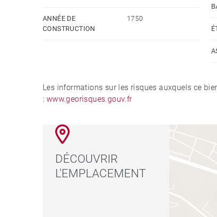
Idéal pied à terre. Honoraires à la charge du ven
B
ANNÉE DE
1750
Montant moyen de la quote-part de charges cou
CONSTRUCTION
É
annuelles d'énergie pour un usage standard, établi
1780€ ~ 2440€ - Les informations sur les risque
A
le site Géorisques : www.georisques.gouv.fr - P
821691276
Les informations sur les risques auxquels ce bie
:
www.georisques.gouv.fr
DÉCOUVRIR
L'EMPLACEMENT