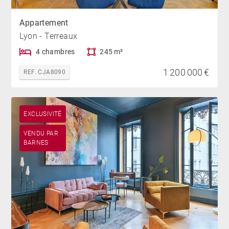
Appartement
Lyon - Terreaux
4 chambres
245 m²
1 200 000 €
REF. CJA8090
EXCLUSIVITÉ
VENDU PAR
BARNES