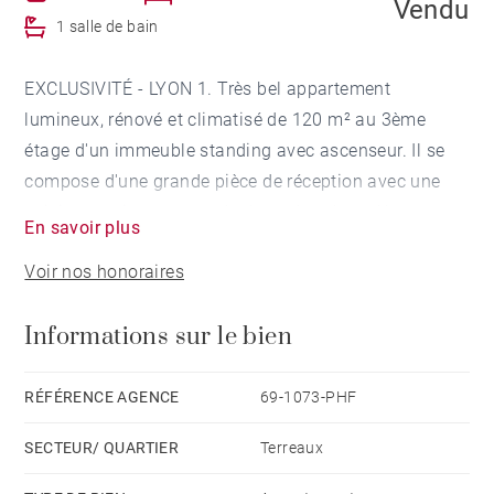
Vendu
1 salle de bain
EXCLUSIVITÉ - LYON 1. Très bel appartement
lumineux, rénové et climatisé de 120 m² au 3ème
étage d'un immeuble standing avec ascenseur. Il se
compose d'une grande pièce de réception avec une
cuisine semi-ouverte et de deux chambres. Une cave
En savoir plus
et un grenier complètent ce bien rare à proximité
Voir nos honoraires
immédiate de l'Opéra, des commerces et des
transports. Honoraires à la charge du vendeur -
Informations sur le bien
Nombre de lots dans la copropriété: 133 - Montant
moyen de la quote-part de charges courantes 1,104
€/an
RÉFÉRENCE AGENCE
69-1073-PHF
SECTEUR/ QUARTIER
Terreaux