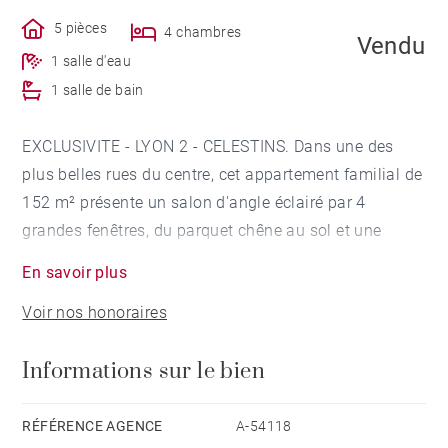
5 pièces
4 chambres
Vendu
1 salle d'eau
1 salle de bain
EXCLUSIVITE - LYON 2 - CELESTINS. Dans une des
plus belles rues du centre, cet appartement familial de
152 m² présente un salon d'angle éclairé par 4
grandes fenêtres, du parquet chêne au sol et une
cheminée. La cuisine, ouverte sur le salon, est
En savoir plus
meublée et équipée. Il comprend également 4
Voir nos honoraires
chambres dont une suite parentale, un grand dressing
et un espace buanderie. Une cave et un grenier
Informations sur le bien
complètent ce bien. Honoraires à la charge du vendeur
- Nombre de lots dans la copropriété: 9 - Montant
moyen de la quote-part de charges courantes 3,200
RÉFÉRENCE AGENCE
A-54118