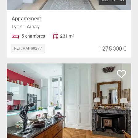
Visite 3D
Appartement
Lyon - Ainay
5 chambres
231 m²
1 275 000 €
REF. AAPR8277