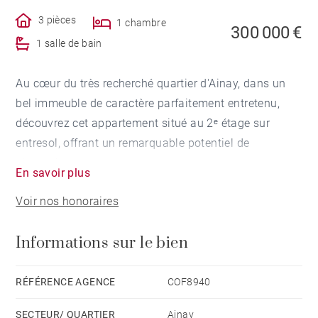
3 pièces
1 chambre
300 000 €
1 salle de bain
Au cœur du très recherché quartier d'Ainay, dans un
bel immeuble de caractère parfaitement entretenu,
découvrez cet appartement situé au 2ᵉ étage sur
entresol, offrant un remarquable potentiel de
rénovation.
En savoir plus
Voir nos honoraires
Cet appartement, traversant Nord/Sud, bénéficie d'une
agréable luminosité tout au long de la journée et d'une
Informations sur le bien
configuration permettant de multiples
aménagements. Entièrement à rénover, il constitue
une véritable page blanche pour concevoir un élégant
RÉFÉRENCE AGENCE
COF8940
appartement de ville, en T2 ou T3 selon vos besoins
SECTEUR/ QUARTIER
Ainay