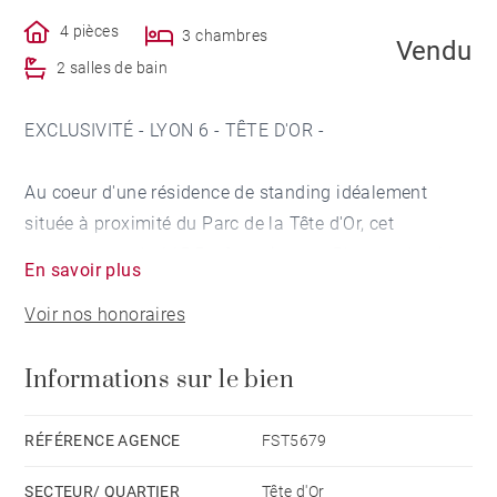
4 pièces
3 chambres
Vendu
2 salles de bain
EXCLUSIVITÉ - LYON 6 - TÊTE D'OR -
Au coeur d'une résidence de standing idéalement
située à proximité du Parc de la Tête d'Or, cet
appartement de 115,5 m² se situe au 5ème et dernier
En savoir plus
étage avec ascenseur.
Voir nos honoraires
Au calme, il donne au sud sur une grande cour arborée
Informations sur le bien
avec bassin d'agrément.
Il est composé d'une grande pièce de vie donnant sur
RÉFÉRENCE AGENCE
FST5679
un balcon de 12m² environ, d'une cuisine
SECTEUR/ QUARTIER
Tête d'Or