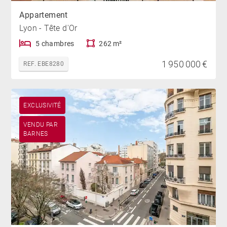
Appartement
Lyon - Tête d'Or
5 chambres
262 m²
1 950 000 €
REF. EBE8280
EXCLUSIVITÉ
VENDU PAR
BARNES