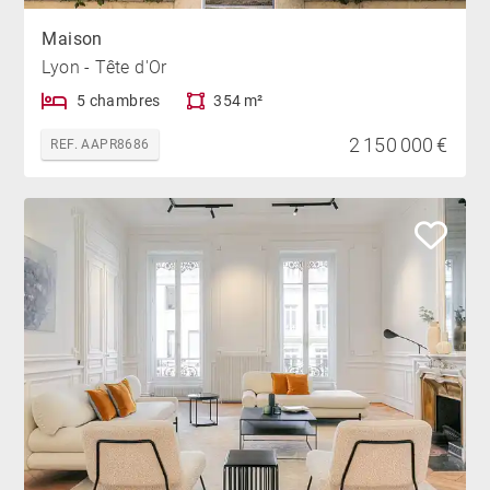
Maison
Lyon - Tête d'Or
5 chambres
354 m²
2 150 000 €
REF. AAPR8686