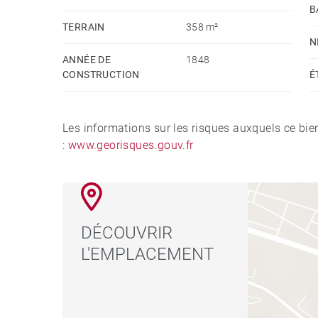
Bien rare, à visiter sans tarder! Honoraires à la
B
TERRAIN
358 m²
copropriété: 30 - Montant moyen de la quote-par
N
des dépenses annuelles d'énergie pour un usage st
ANNÉE DE
1848
l'année 2021 : 2540€ ~ 3490€ - Les informations
CONSTRUCTION
É
disponibles sur le site Géorisques : www.georisq
Les informations sur les risques auxquels ce bie
:
www.georisques.gouv.fr
DÉCOUVRIR
L'EMPLACEMENT