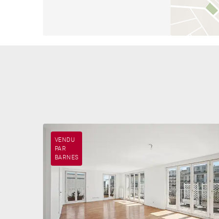
VENDU
PAR
BARNES