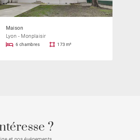
Maison
Lyon - Monplaisir
6 chambres
173 m²
ntéresse ?
stige et nos événements