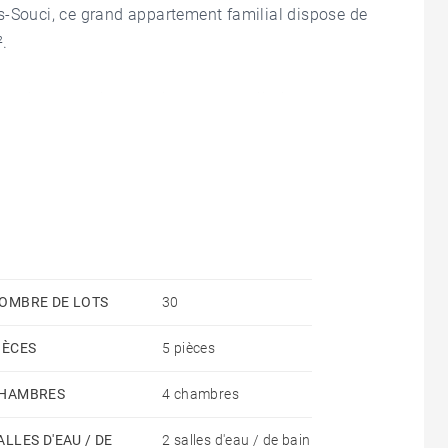
s-Souci, ce grand appartement familial dispose de
².
rend une entrée, un salon et une salle à manger
e gamme Boffi. Cet appartement dispose de 4 vastes
la qui vous permettra ensuite d'accéder au
e paix.
plètent ce bien.
OMBRE DE LOTS
30
din.
IÈCES
5 pièces
rreaux de ciment, belle hauteur sous plafond.
HAMBRES
4 chambres
lle avec le calme absolu.
ALLES D'EAU / DE
2 salles d'eau / de bain