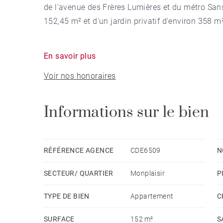
de l'avenue des Frères Lumières et du métro San
152,45 m² et d'un jardin privatif d'environ 358 m
Appartement raffiné et rénové avec goût, il comp
En savoir plus
baignés de lumière, une cuisine équipée haut d
Voir nos honoraires
chambres, de deux salles d'eau.
Depuis la cuisine, vous accédez à la vaste pergo
Informations sur le bien
magnifique jardin privatif arboré. Un vrai havre d
Le sous-sol de 40m² ainsi qu'une autre cave com
RÉFÉRENCE AGENCE
CDE6509
N
Stationnements possibles également dans le jar
SECTEUR/ QUARTIER
Monplaisir
P
Pour tous les amoureux de l'ancien: moulures, ca
TYPE DE BIEN
Appartement
C
Pour tous ceux qui recherchent une maison de vi
SURFACE
152 m²
S