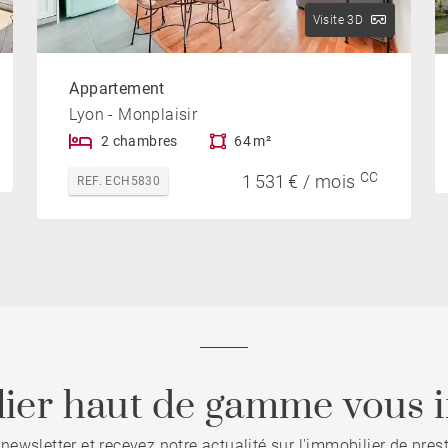
Visite 3D
Appartement
Lyon - Monplaisir
2 chambres
64 m²
CC
1 531 € / mois
REF. ECH5830
ier haut de gamme vous i
 newsletter et recevez notre actualité sur l'immobilier de pre