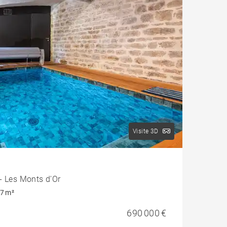
Visite 3D
- Les Monts d'Or
7 m²
690 000 €