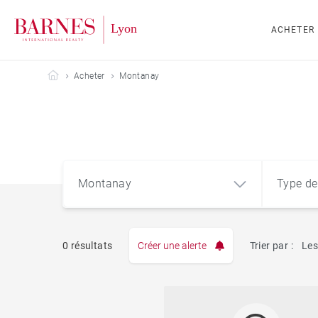
ACHETER
Barnes Lyon
Acheter
Montanay
Montanay
Type de
0 résultats
Créer une alerte
Trier par :
Les
Appart
Montanay (69250)