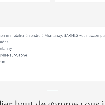
bien immobilier à vendre à Montanay, BARNES vous accompa
Saône
ontanay
ville-sur-Saône
yon
ier haut de gamme vous i