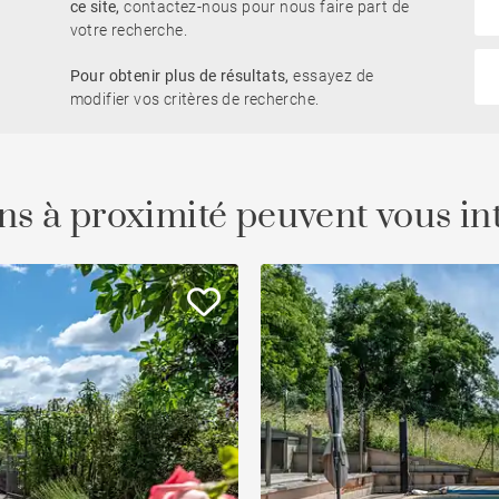
ce site,
contactez-nous pour nous faire part de
Vue Rhône
votre recherche.
Pied-à-terre
Pour obtenir plus de résultats,
essayez de
eau
Programme
Propriété
modifier vos critères de recherche.
Vue dégagée
Vue Saône
ns à proximité peuvent vous in
À rénover
Campagne
Ascenseur
Accès PMR
Garage / Carport / stationne