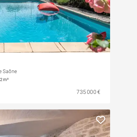
de Saône
2 m²
735 000 €