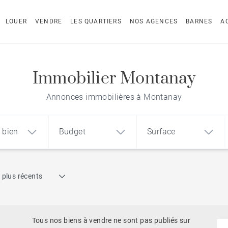
LOUER
VENDRE
LES QUARTIERS
NOS AGENCES
BARNES
A
Immobilier Montanay
Annonces immobilières à Montanay
 bien
Budget
Surface
Recherche par référence
 plus récents
1
2
3
m²
€
€
Ancien
ement
Maison
Terrain
Propriétés & Châteaux
Tous nos biens à vendre ne sont pas publiés sur