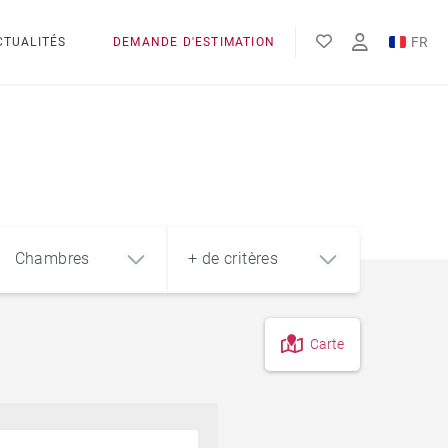
FR
CTUALITÉS
DEMANDE D'ESTIMATION
EN
Chambres
+ de critères
Carte
4
5+
m²
Piscine
Style contemporain