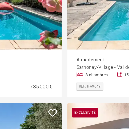
Appartement
Sathonay-Village - Val 
3 chambres
15
735 000 €
REF. IFA9049
EXCLUSIVITÉ