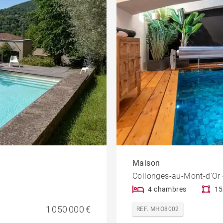
Maison
Collonges-au-Mont-d'Or 
4 chambres
15
1 050 000 €
REF. MHO8002