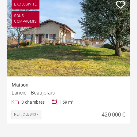
EXCLUSIVITÉ
SOUS
COMPROMIS
Maison
Lancié - Beaujolais
3 chambres
159 m²
420 000 €
REF. CLB8437