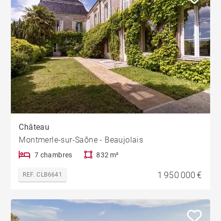
Château
Montmerle-sur-Saône - Beaujolais
7 chambres
832 m²
1 950 000 €
REF. CLB6641