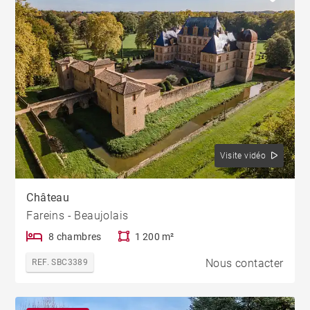
Visite vidéo
Château
Fareins - Beaujolais
8 chambres
1 200 m²
Nous contacter
REF. SBC3389