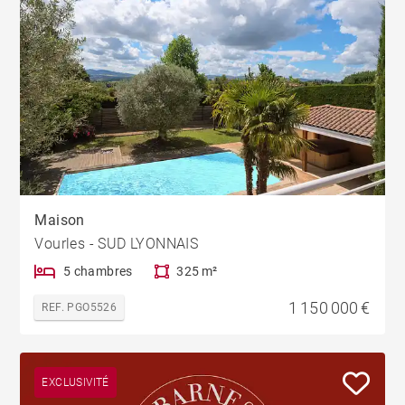
Maison
Vourles - SUD LYONNAIS
5 chambres
325 m²
1 150 000 €
REF. PGO5526
EXCLUSIVITÉ