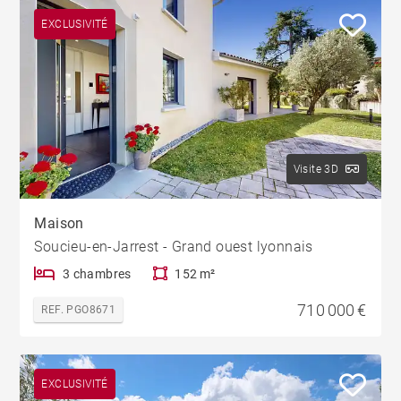
EXCLUSIVITÉ
Visite 3D
Maison
Soucieu-en-Jarrest - Grand ouest lyonnais
3 chambres
152 m²
710 000 €
REF. PGO8671
EXCLUSIVITÉ