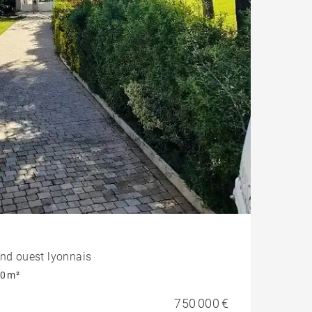
and ouest lyonnais
0 m²
750 000 €