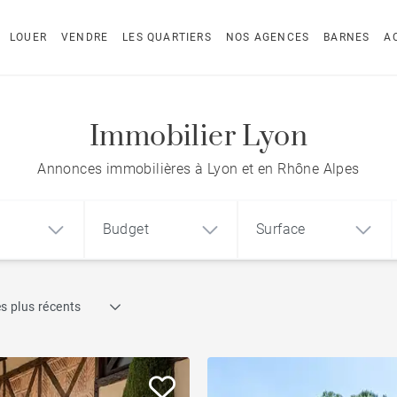
LOUER
VENDRE
LES QUARTIERS
NOS AGENCES
BARNES
A
Immobilier Lyon
Annonces immobilières à Lyon et en Rhône Alpes
Budget
Surface
Recherche par référence
s plus récents
1
2
3
m²
€
€
Ancien
ement
Maison
Terrain
Propriétés & Châteaux