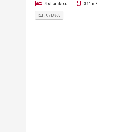
4 chambres
811 m²
REF. CVI3868