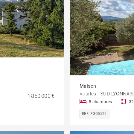
Maison
Vourles - SUD LYONNAIS
1 850 000 €
5 chambres
32
REF. PGO5526