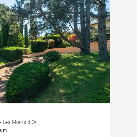
Loft
Toit terrasse
Vue Fourvière
Duplex
Hôtel particulier
Climatisation
Jardin
Terrasse / balcon
ment
- Les Monts d'Or
0 m²