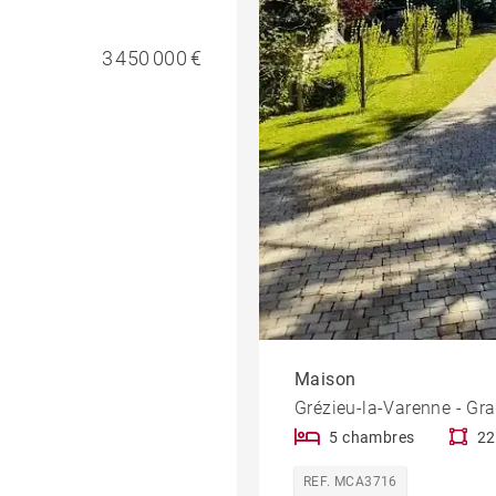
3 450 000 €
Maison
Grézieu-la-Varenne - Gr
5 chambres
22
REF. MCA3716