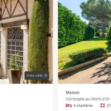
Vue Rhône
Pied-à-terre
eau
Programme
Propriété
Vue dégagée
Vue Saône
À rénover
Campagne
Ascenseur
Visite vidéo
Accès PMR
Garage / Carport / stationne
Maison
Collonges-au-Mont-d'Or 
4 chambres
21