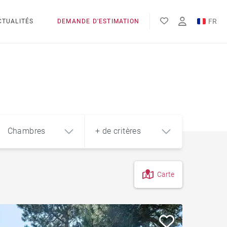
FR
CTUALITÉS
DEMANDE D'ESTIMATION
EN
Chambres
+ de critères
Carte
4
5+
m²
Piscine
Style contemporain