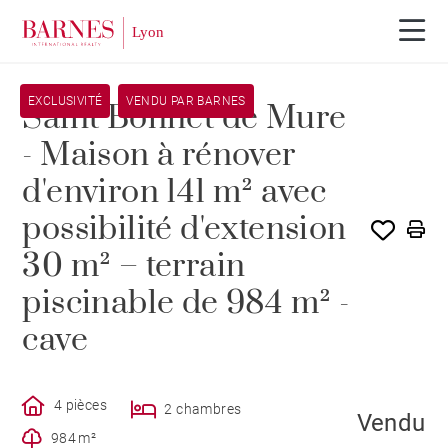
EXCLUSIVITÉ
VENDU PAR BARNES
Saint Bonnet de Mure
- Maison à rénover
d'environ 141 m² avec
possibilité d'extension
30 m² – terrain
piscinable de 984 m² -
cave
4 pièces
2 chambres
Vendu
984 m²