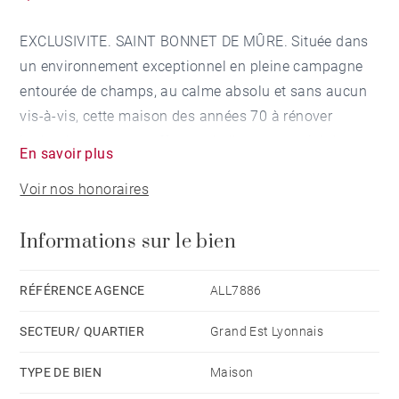
EXCLUSIVITE. SAINT BONNET DE MÛRE. Située dans
un environnement exceptionnel en pleine campagne
entourée de champs, au calme absolu et sans aucun
vis-à-vis, cette maison des années 70 à rénover
intégralement vous offre une belle opportunité de
En savoir plus
créer votre lieu de vie idéal, à seulement quelques
Voir nos honoraires
minutes de Lyon et à proximité immédiate de
l’aéroport Saint-Exupéry.
Informations sur le bien
Elle développe environ 141 m² habitables, avec la
possibilité d’extension de 30 m², vous permettant
RÉFÉRENCE AGENCE
ALL7886
d’atteindre jusqu’à 171 m² selon vos envies et projets.
SECTEUR/ QUARTIER
Grand Est Lyonnais
Le tout est implanté sur un beau terrain de 984 m²,
TYPE DE BIEN
Maison
plat, piscinable et exposé idéalement, pour profiter