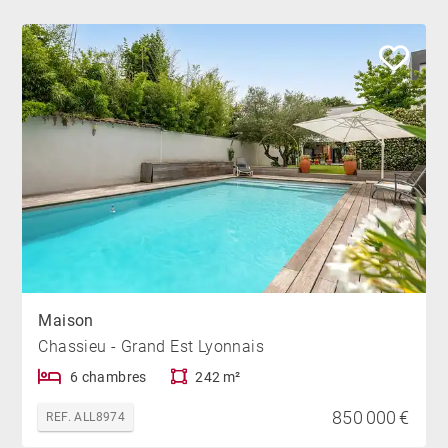
Maison
Chassieu - Grand Est Lyonnais
6 chambres
242 m²
850 000 €
REF. ALL8974