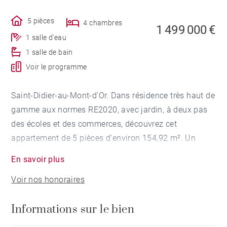
5 pièces
4 chambres
1 499 000 €
1 salle d'eau
1 salle de bain
Voir le programme
Saint-Didier-au-Mont-d'Or. Dans résidence très haut de
gamme aux normes RE2020, avec jardin, à deux pas
des écoles et des commerces, découvrez cet
appartement de 5 pièces d'environ 154,92 m². Un
projet signature de l'architecte Pierre Minassian.
En savoir plus
Voir nos honoraires
Il se compose d'une entrée, d'une belle pièce de vie
ouverte sur une terrasse de 41 m², de quatre
Informations sur le bien
chambres, une salle de douche et une salle de bains
et une buanderie.