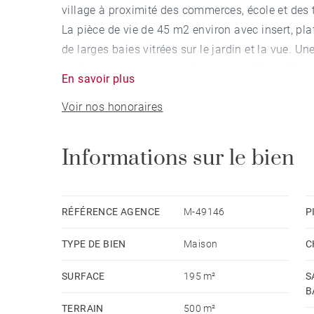
village à proximité des commerces, école et des 
La pièce de vie de 45 m2 environ avec insert, pla
de larges baies vitrées sur le jardin et la vue.
environ ouvre sur une petite terrasse. Un cellier
En savoir plus
dessert une chambre parentale de 30 m2 environ 
Voir nos honoraires
2eme étage, se trouvent 3 chambres, une salle d
commercial - EI - RSAC Lyon 812122661
Informations sur le bien
RÉFÉRENCE AGENCE
M-49146
P
TYPE DE BIEN
Maison
C
SURFACE
195 m²
S
B
TERRAIN
500 m²