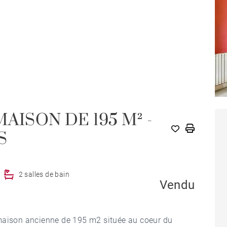
AISON DE 195 M² -
S
2 salles de bain
Vendu
ison ancienne de 195 m2 située au coeur du