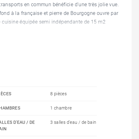
transports en commun bénéficie d'une très jolie vue.
fond à la française et pierre de Bourgogne ouvre par
 Une cuisine équipée semi indépendante de 15 m2
 complète cet espace. Au premier étage un palier
avec dressing et salle de bain et un 1 bureau. Au
e bain et une salle d'eau . Jordane OLAGNE - Agent
IÈCES
8 pièces
HAMBRES
1 chambre
ALLES D'EAU / DE
3 salles d'eau / de bain
AIN