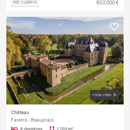
850 000 €
REF. CLB8918
Visite vidéo
Château
Fareins - Beaujolais
8 chambres
1 200 m²