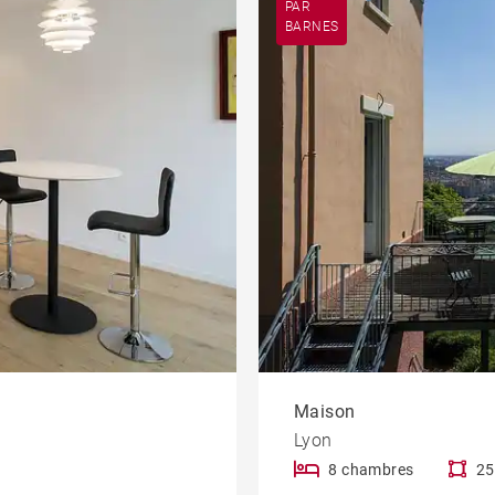
PAR
BARNES
t
Château
Bureau et
commerce
ouse
Propriété
Maison
Lyon
8 chambres
25