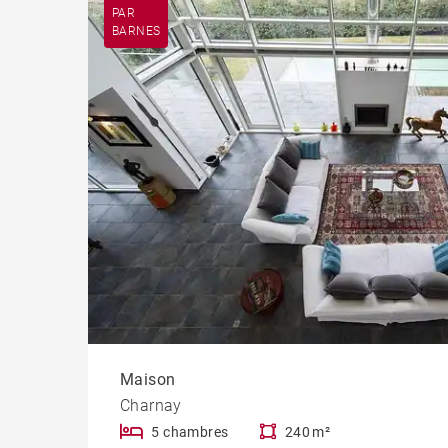
PAR
BARNES
Maison
Charnay
5 chambres
240 m²