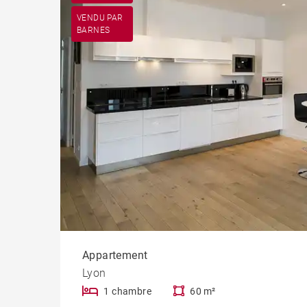
VENDU PAR
BARNES
Lof
Penth
Appartement
Lyon
1 chambre
60 m²