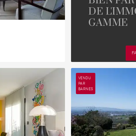
BIEN PAR
DE L'IMM
GAMME
F
VENDU
PAR
BARNES