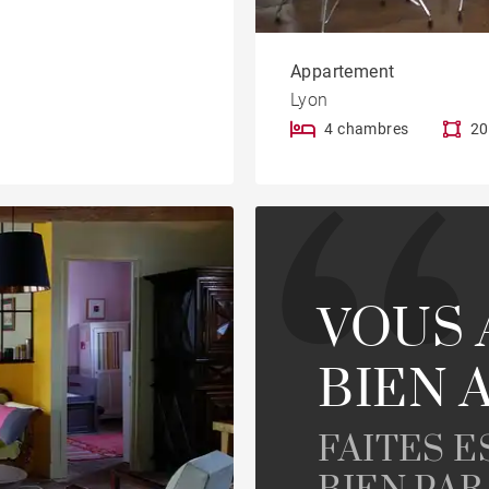
Appartement
Lyon
4 chambres
20
VOUS 
BIEN 
FAITES 