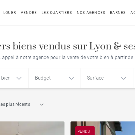
LOUER
VENDRE
LES QUARTIERS
NOS AGENCES
BARNES
A
rs biens vendus sur Lyon & se
s appel à notre agence pour la vente de votre bien à partir de
 bien
Budget
Surface
Recherche par référence
Les plus récents
1
2
3
m²
€
€
ement
Maison
Terrain
VENDU