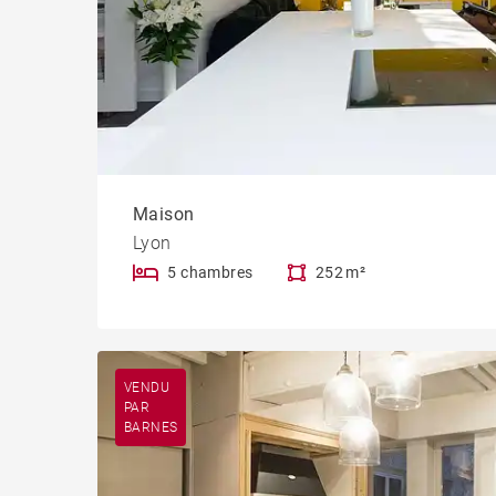
Maison
Lyon
5 chambres
252 m²
VENDU
PAR
BARNES