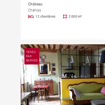
Château
Chénas
12 chambres
2 000 m²
VENDU
PAR
BARNES