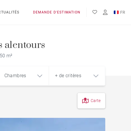
FR
CTUALITÉS
DEMANDE D'ESTIMATION
EN
s alentours
 50 m²
Chambres
+ de critères
Carte
4
5+
m²