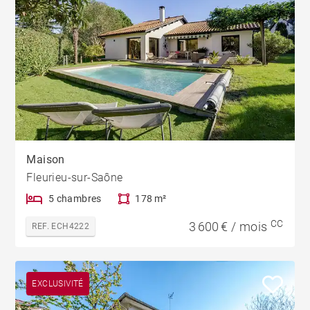
Maison
Fleurieu-sur-Saône
5 chambres
178 m²
CC
3 600 € / mois
REF. ECH4222
EXCLUSIVITÉ