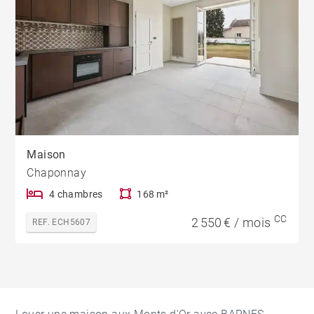
Maison
Chaponnay
4 chambres
168 m²
CC
2 550 € / mois
REF. ECH5607