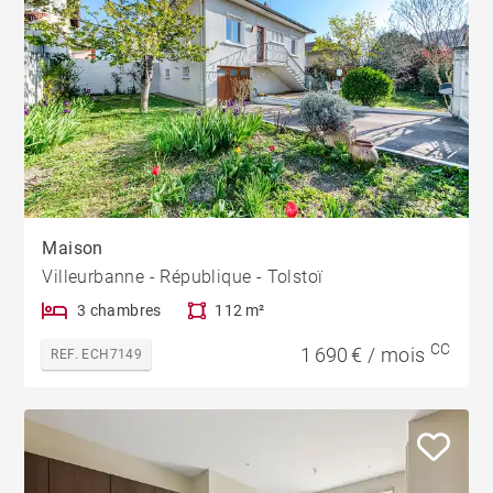
Maison
Villeurbanne - République - Tolstoï
3 chambres
112 m²
CC
1 690 € / mois
REF. ECH7149