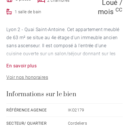
2 chambres
Loué /
CC
mois
1 salle de bain
Lyon 2 - Quai Saint-Antoine. Cet appartement meublé
de 63 m² se situe au 4e étage d'un immeuble ancien
sans ascenseur. Il est composé à l'entrée d'une
cuisine ouverte sur un salon/séjour donnant sur les
quais de Saône. La partie nuit est composée d'une
En savoir plus
chambre/bureau et d'une deuxième chambre en
Voir nos honoraires
mezzanine.
Une salle de bains et des toilettes indépendante
Informations sur le bien
complètent ce bien.
RÉFÉRENCE AGENCE
IKO2179
SECTEUR/ QUARTIER
Cordeliers