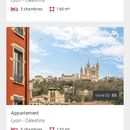
Lyon - Célestins
3 chambres
160 m²
Visite 3D
Appartement
Lyon - Célestins
3 chambres
133 m²