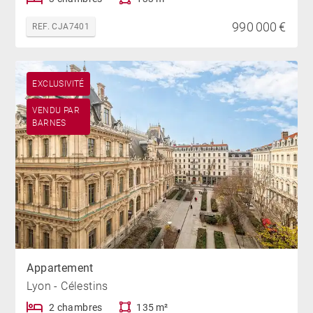
990 000 €
REF. CJA7401
EXCLUSIVITÉ
VENDU PAR
BARNES
Appartement
Lyon - Célestins
2 chambres
135 m²