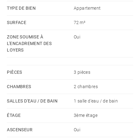
prix de l'énergie de l'année 2021 : 1390€ ~ 1920€ - Les
TYPE DE BIEN
Appartement
informations sur les risques auxquels ce bien est
SURFACE
72 m²
exposé sont disponibles sur le site Géorisques :
www.georisques.gouv.fr
ZONE SOUMISE À
Oui
L'ENCADREMENT DES
LOYERS
PIÈCES
3 pièces
CHAMBRES
2 chambres
SALLES D'EAU / DE BAIN
1 salle d'eau / de bain
ÉTAGE
3ème étage
ASCENSEUR
Oui