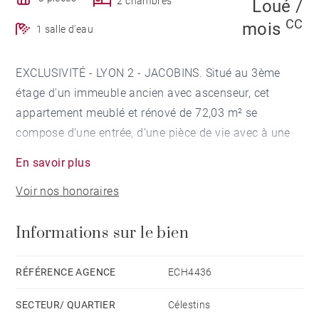
2 chambres
Loué /
CC
mois
1 salle d'eau
EXCLUSIVITÉ - LYON 2 - JACOBINS. Situé au 3ème
étage d'un immeuble ancien avec ascenseur, cet
appartement meublé et rénové de 72,03 m² se
compose d'une entrée, d'une pièce de vie avec à une
cuisine ouverte aménagée et équipée donnant accès à
En savoir plus
un balcon filant.
Voir nos honoraires
La partie nuit comprend deux chambres avec dressing
Informations sur le bien
et une salle de douches.
Proximité immédiate des commerces, écoles,
RÉFÉRENCE AGENCE
ECH4436
transports. Montant estimé des dépenses annuelles
SECTEUR/ QUARTIER
Célestins
d'énergie pour un usage standard, établi à partir des