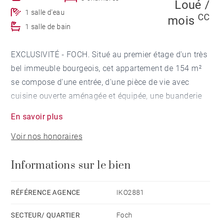
Loué /
1 salle d'eau
CC
mois
1 salle de bain
EXCLUSIVITÉ - FOCH. Situé au premier étage d'un très
bel immeuble bourgeois, cet appartement de 154 m²
se compose d'une entrée, d'une pièce de vie avec
cuisine ouverte aménagée et équipée, une buanderie
ainsi qu'un salon.
En savoir plus
La partie nuit comprend trois chambres, deux
Voir nos honoraires
dressings, une salle de bains et une salle de douche.
Informations sur le bien
L’appartement possède de nombreux rangements. Le
charme de l’ancien opère grâce à la belle hauteur sous
plafond de 3.50 m, les parquets, les moulures et les
RÉFÉRENCE AGENCE
IKO2881
cheminées d’origines.
SECTEUR/ QUARTIER
Foch