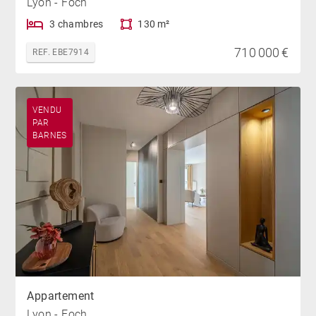
Lyon - Foch
3 chambres
130 m²
710 000 €
REF. EBE7914
VENDU
PAR
BARNES
Appartement
Lyon - Foch