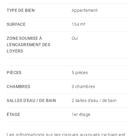
Proximité immédiate des commerces, écoles,
TYPE DE BIEN
Appartement
transports. Les informations sur les risques auxquels
SURFACE
154 m²
ce bien est exposé sont disponibles sur le site
Géorisques : www.georisques.gouv.fr
ZONE SOUMISE À
Oui
L'ENCADREMENT DES
LOYERS
PIÈCES
5 pièces
CHAMBRES
3 chambres
SALLES D'EAU / DE BAIN
2 salles d'eau / de bain
ÉTAGE
1er étage
Les informations sur les risques auxquels ce bien est