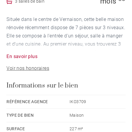
mois
3 salles de bain
Située dans le centre de Vernaison, cette belle maison
rénovée récemment dispose de 7 pièces sur 3 niveaux.
Elle se compose à l'entrée d'un séjour, salle à manger
et d'une cuisine. Au premier niveau, vous trouverez 3
chambres, une salle de douche et des WC
En savoir plus
indépendantes.
Voir nos honoraires
au dernier niveau, 2 autres chambres avec une salle
de douche.
Informations sur le bien
Un terrain clos et arboré complète ce bien.
RÉFÉRENCE AGENCE
IKO3709
TYPE DE BIEN
Maison
SURFACE
227 m²