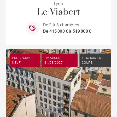
Lyon
Le Viabert
De 2 à 3 chambres
De 415 000 € à 519 000 €
PROGRAMME
LIVRAISON
TRAVAUX EN
NEUF
31/03/2027
COURS