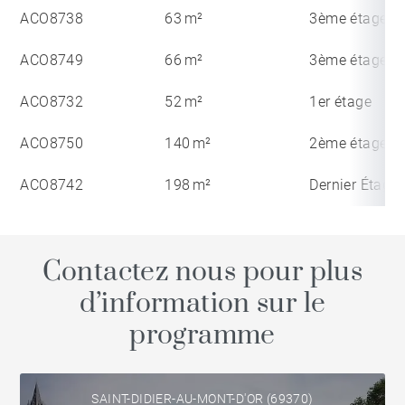
ACO8738
63 m²
3ème étage
ACO8749
66 m²
3ème étage
ACO8732
52 m²
1er étage
ACO8750
140 m²
2ème étage
ACO8742
198 m²
Dernier Étage
Contactez nous pour plus
d’information sur le
programme
SAINT-DIDIER-AU-MONT-D'OR (69370)