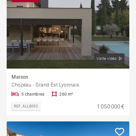
Visite vidéo
Maison
Chozeau - Grand Est Lyonnais
5 chambres
260 m²
1 050 000 €
REF. ALL8092