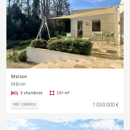
Maison
Mâcon
5 chambres
291 m²
1 050 000 €
REF. CRI8924