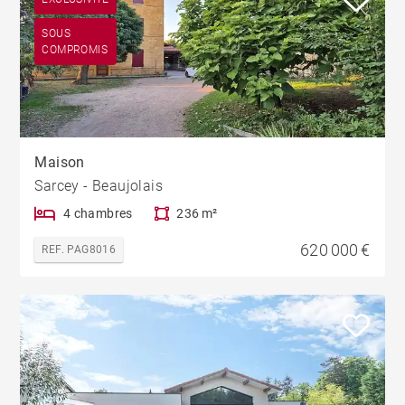
SOUS
COMPROMIS
Maison
Sarcey - Beaujolais
4 chambres
236 m²
620 000 €
REF. PAG8016