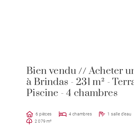
Bien vendu // Acheter u
à Brindas - 231 m² - Terr
Piscine - 4 chambres
6 pièces
4 chambres
1 salle d'eau
2 079 m²