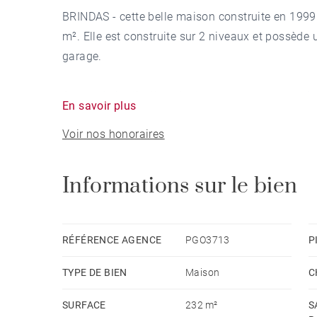
BRINDAS - cette belle maison construite en 1999
m². Elle est construite sur 2 niveaux et possède
garage.
Au rez-de-jardin, l'entrée donne sur une vaste piè
En savoir plus
exposition. Elle est composée d'un salon, d'une s
Voir nos honoraires
et patio, toutes ces pièces donnant accès aux ter
De plus un bureau, 3 chambres, une salle de bain
Informations sur le bien
A l'étage vous profiterez d'une suite parentale c
avec vue panoramique ainsi qu'une salle de spor
RÉFÉRENCE AGENCE
PGO3713
P
TYPE DE BIEN
Maison
C
L'extérieur, paysagé, entièrement clos de murs e
terrasses en IPE, une vaste piscine d'architecte
SURFACE
232 m²
S