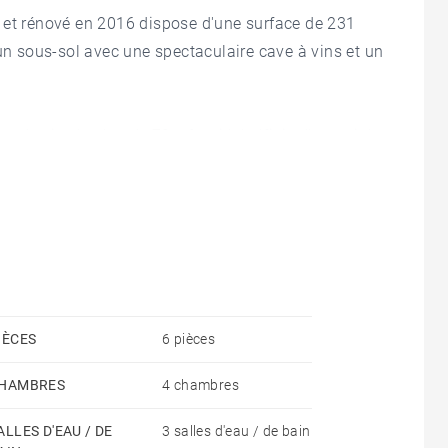
 et rénové en 2016 dispose d'une surface de 231
 un sous-sol avec une spectaculaire cave à vins et un
ce de vie, de plus de 70 m² qui bénéficie d'une triple
alle à manger et d'une cuisine ouverte avec cellier
rasses extérieures.
 et une salle d'eau viennent compléter ce niveau.
limatisée, avec dressing, salle de bain et douche
t.
IÈCES
6 pièces
HAMBRES
4 chambres
t parfaitement entretenu, comprend plusieurs
 à débordement et son pool house.
ALLES D'EAU / DE
3 salles d'eau / de bain