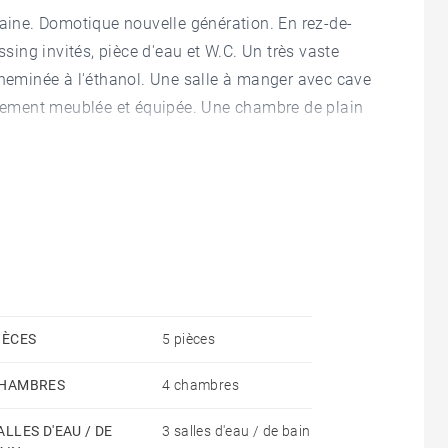
ine. Domotique nouvelle génération. En rez-de-
ssing invités, pièce d'eau et W.C. Un très vaste
cheminée à l'éthanol. Une salle à manger avec cave
ralement meublée et équipée. Une chambre de plain
uanderie. A l'étage, 3 chambres (nombreux
 dressing (accès terrasse et balcons depuis toutes
t balcons de 50 m². Terrain plat de 800 m² avec
nage à débordement (21 mètres par 3 mètres).
age et emplacements de stationnement extérieurs.
uote-part de charges courantes 183 €/an
IÈCES
5 pièces
HAMBRES
4 chambres
ALLES D'EAU / DE
3 salles d'eau / de bain