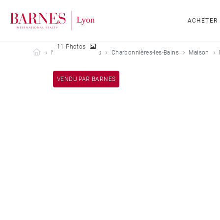
ACHETER
11 Photos
Barnes Lyon
Nos biens vendus
Charbonnières-les-Bains
Maison
VENDU PAR BARNES