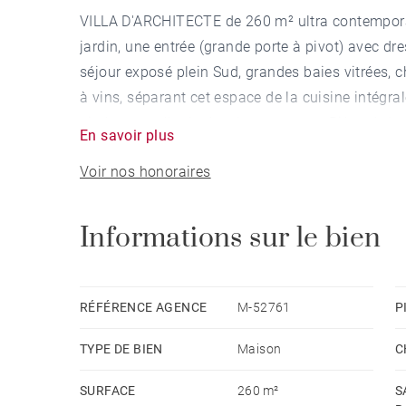
VILLA D'ARCHITECTE de 260 m² ultra contempora
jardin, une entrée (grande porte à pivot) avec dre
séjour exposé plein Sud, grandes baies vitrées, 
à vins, séparant cet espace de la cuisine intég
pied avec salle de douche attenante. Pièce de b
En savoir plus
rangements) dont une suite parentale avec grand
Voir nos honoraires
les chambres). Deux salles de bains. Terrasses e
terrasse en rez-de-jardin de 200 m². Couloir de 
Douche extérieure. Local technique piscine. Gar
Informations sur le bien
Très Belles Prestations. Montant moyen de la q
RÉFÉRENCE AGENCE
M-52761
P
TYPE DE BIEN
Maison
C
SURFACE
260 m²
S