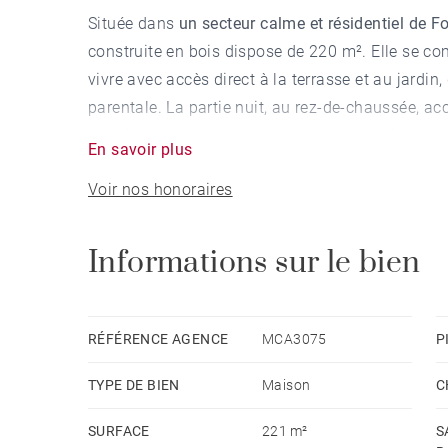
Située dans
un secteur calme et résidentiel de 
construite en bois dispose de 220 m². Elle se c
vivre avec accès direct à la terrasse et au jardin
parentale. La partie nuit, au rez-de-chaussée, ac
première chambre avec salle d’eau privative et ac
En savoir plus
chambres et d’une salle de bains. Vous avez la 
Voir nos honoraires
luminosité grâce à son orientation sud et sa vue
charme du bois, ainsi qu'un terrain boisé de plu
d’exception. À rafraîchir, elle offre un joli poten
Informations sur le bien
complètent ce bien. Vous avez la possibilité de 
house. Vous êtes à proximité immédiate des tra
RÉFÉRENCE AGENCE
MCA3075
P
Vous recherchez un bien dans le
Val-de-Saône
?
TYPE DE BIEN
Maison
C
accompagne dans votre projet immobilier. Retrou
>
Vivre dans le Val-de-Sa
ône
SURFACE
221 m²
S
> Acheter une maison dans le Val-de-Sa
ône