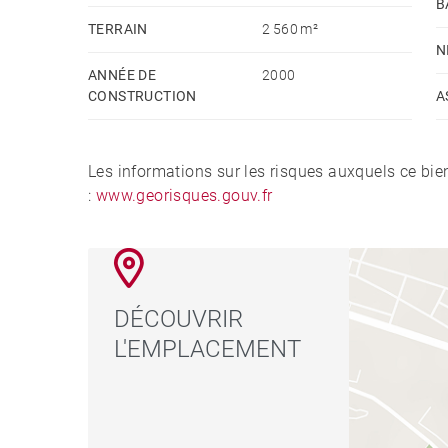
B
Honoraires à la charge du vendeur - Montant mo
TERRAIN
2 560 m²
€/an - Les informations sur les risques auxquels 
N
ANNÉE DE
2000
Géorisques : www.georisques.gouv.fr - Véroniq
CONSTRUCTION
A
887 982 049
Les informations sur les risques auxquels ce bie
:
www.georisques.gouv.fr
DÉCOUVRIR
L'EMPLACEMENT