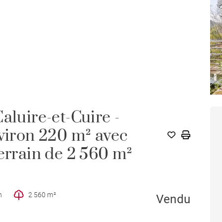
aluire-et-Cuire -
nviron 220 m² avec
errain de 2 560 m²
n
2 560 m²
Vendu