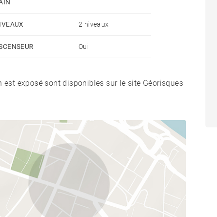
AIN
yen de la quote-part de charges courantes 2,320.18
ce bien est exposé sont disponibles sur le site
IVEAUX
2 niveaux
ue MOURADIAN - Agent commercial - EI - RSAC Lyon
SCENSEUR
Oui
n est exposé sont disponibles sur le site Géorisques