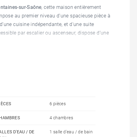
Fontaines-sur-Saône
, cette maison entièrement
ompose au premier niveau d'une spacieuse pièce à
, d’une cuisine indépendante, et d'une suite
cessible par escalier ou ascenseur, dispose d’une
cès direct à la piscine, ainsi que de deux autres
possibilité de créer une 5ème chambre. Sa
 dégagée, sa belle hauteur sous plafond et le
s de 2500 m², font de cette maison un bien
tiel. Une cave et des places de stationnement
construire un garage couvert et d'aménager un pool
nsports, des écoles et des commerces.
IÈCES
6 pièces
 BARNES,
agence immobilière de prestige
vous
HAMBRES
4 chambres
vez plus d'informations sur ce secteur
:
ALLES D'EAU / DE
1 salle d'eau / de bain