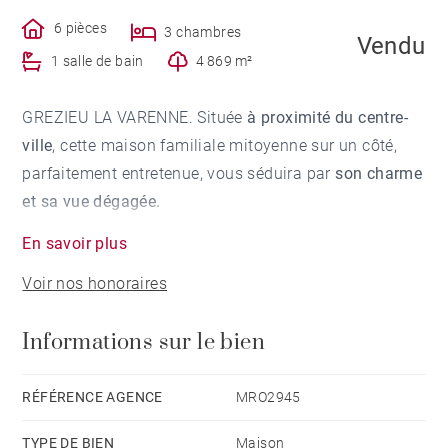
6 pièces
3 chambres
Vendu
1 salle de bain
4 869 m²
GREZIEU LA VARENNE. Située
à proximité du centre-
ville
, cette maison familiale mitoyenne sur un côté,
parfaitement entretenue, vous séduira par
son charme
et sa vue dégagée.
En savoir plus
Au rez-de-jardin, l'entrée s'ouvre sur
un vaste séjour de
Voir nos honoraires
plus de 35 m²
, une salle à manger et une cuisine. A
l'étage vous trouverez une suite parentale avec salle
Informations sur le bien
de bains. Trois autres chambres se partagent une
salle d'eau.
RÉFÉRENCE AGENCE
MRO2945
Un très beau jardin plat, sans vis à vis et avec vue,
TYPE DE BIEN
Maison