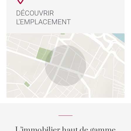
nombreux espaces verts de la ville
: le Parc du Vallon
ou de la Réserve naturelle de la mine du Verdy.
DÉCOUVRIR
L'EMPLACEMENT
Honoraires à la charge du vendeur - Les informations
sur les risques auxquels ce bien est exposé sont
disponibles sur le site Géorisques :
www.georisques.gouv.fr - Monique ROCHET - Agent
commercial - EI - RSAC Lyon 439121948
L’immobilier haut de gamme