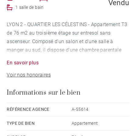
Vendu
1 salle de bain
LYON 2 - QUARTIER LES CÉLESTINS - Appartement T3
de 76 m2 au troisième étage sur entresol sans
ascenseur. Composé d'un salon et d'une salle à
manger au sud, il dispose d'une chambre parentale
avec salle de bains ainsi que d'un cabinet de toilette.
En savoir plus
Vous apprécierez la belle vue latérale sur le quai , la
Voir nos honoraires
Saône et Fourvière. De très beaux éléments donnent à
cet appartement beaucoup de charme : parquet en
Informations sur le bien
chêne, moulures et cheminées. Une cave et un grenier
complètent ce bien. Charges de copropriété : 70 euros
par mois. 7 lots principaux dans la copropriété. DPE C.
RÉFÉRENCE AGENCE
A-55614
Honoraires à la charge du vendeur - Nombre de lots
TYPE DE BIEN
Appartement
dans la copropriété: 8 - Montant moyen de la quote-
part de charges courantes 650 €/an