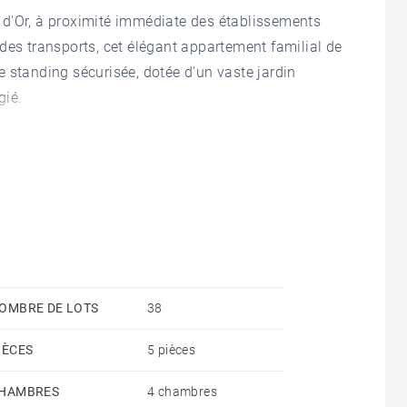
 d'Or, à proximité immédiate des établissements
des transports, cet élégant appartement familial de
 standing sécurisée, dotée d'un vaste jardin
gié.
ité naturelle confèrent à cet appartement une
èce de réception climatisée de 43,90 m², composée
une terrasse plein sud, également accessible depuis
 prolongement extérieur, parfaitement intégré aux
 profiter des beaux jours.
suite parentale avec sa salle d'eau privative. Un
OMBRE DE LOTS
38
ansformé en quatrième chambre selon les besoins.
IÈCES
5 pièces
complète cet espace.
HAMBRES
4 chambres
eur de la résidence, garantissant un calme absolu et