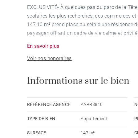
EXCLUSIVITÉ- À quelques pas du parc de la Tête
scolaires les plus recherchés, des commerces et 
147,10 m² prend place au sein d'une résidence de
paysager, offrant un cadre de vie calme et privilé
En savoir plus
Dès l'entrée, les volumes généreux et la luminos
Voir nos honoraires
atmosphère élégante et chaleureuse. La vaste pi
d'un salon et d'une salle à manger, s'ouvre sur 
la cuisine indépendante entièrement équipée. Ce
Informations sur le bien
espaces de vie, constitue un véritable atout pour
L'espace nuit comprend trois chambres, dont une 
RÉFÉRENCE AGENCE
AAPR8840
N
dressing/salle de sport peut facilement être tr
TYPE DE BIEN
Appartement
P
Une seconde salle d'eau avec espace buanderie 
SURFACE
147 m²
C
Toutes les chambres donnent sur le jardin intéri