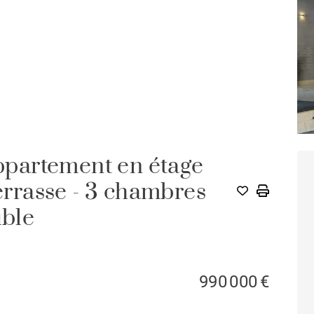
partement en étage
terrasse - 3 chambres
uble
990 000 €