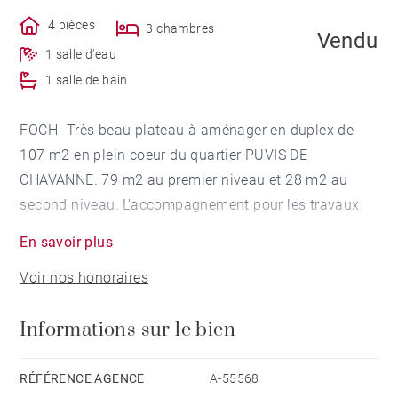
4 pièces
3 chambres
Vendu
1 salle d'eau
1 salle de bain
FOCH- Très beau plateau à aménager en duplex de
107 m2 en plein coeur du quartier PUVIS DE
CHAVANNE. 79 m2 au premier niveau et 28 m2 au
second niveau. L'accompagnement pour les travaux
pourra être fait par l'architecte dédié au projet ou par
En savoir plus
l'acquéreur. Larges ouvertures. Beaux volumes. Une
Voir nos honoraires
place de stationnement est réservée à 500 mètres et
pris en charge sur une durée de 2 ans. Honoraires
Informations sur le bien
charge vendeur. Pour tout conseil en immobilier de
prestige à Lyon 6, contactez votre agence BARNES :
Barnes Lyon / 04 78 15 90 90/ www.barnes-lyon.com
RÉFÉRENCE AGENCE
A-55568