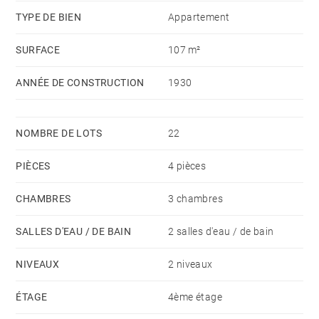
Honoraires à la charge du vendeur - Nombre de lots
TYPE DE BIEN
Appartement
dans la copropriété: 22 - Montant moyen de la quote-
part de charges courantes 899.92 €/an
SURFACE
107 m²
ANNÉE DE CONSTRUCTION
1930
NOMBRE DE LOTS
22
PIÈCES
4 pièces
CHAMBRES
3 chambres
SALLES D'EAU / DE BAIN
2 salles d'eau / de bain
NIVEAUX
2 niveaux
ÉTAGE
4ème étage