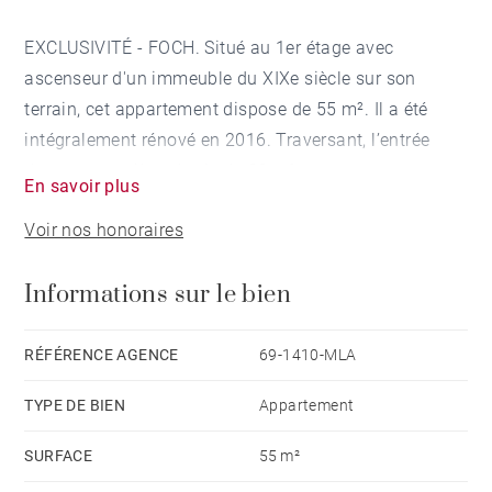
EXCLUSIVITÉ - FOCH. Situé au 1er étage avec
ascenseur d'un immeuble du XIXe siècle sur son
terrain, cet appartement dispose de 55 m². Il a été
intégralement rénové en 2016. Traversant, l’entrée
dessert une pièce de vie de 29 m² comprenant
En savoir plus
également une cuisine entièrement meublée et
Voir nos honoraires
équipée. La partie nuit se compose d’une chambre
spacieuse au calme donnant sur la cour avec de
Informations sur le bien
nombreux rangements ainsi que sa salle d'eau
attenante. Une cave et un grenier complètent ce bien.
Ce pied-à-terre est idéalement situé au coeur du
RÉFÉRENCE AGENCE
69-1410-MLA
quartier Foch, à proximité des transports et
TYPE DE BIEN
Appartement
commerces. Honoraires à la charge du vendeur -
Nombre de lots dans la copropriété: 40 - Montant
SURFACE
55 m²
moyen de la quote-part de charges courantes 337