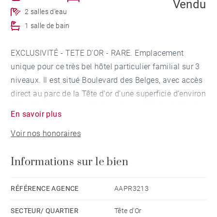
Vendu
2 salles d'eau
1 salle de bain
EXCLUSIVITÉ - TETE D'OR - RARE. Emplacement
unique pour ce très bel hôtel particulier familial sur 3
niveaux. Il est situé Boulevard des Belges, avec accès
direct au parc de la Tête d'or d'une superficie d'environ
346 m2. Vous serez séduit par la qualité des boiseries,
En savoir plus
la hauteur sous plafond à chaque niveau, les
Voir nos honoraires
cheminées et la vue imprenable sur le parc.
Un grand porche vous permet d'accéder à l'entrée de
Informations sur le bien
l'hôtel particulier. Il se compose au rez-de-chaussée
d'une belle entrée qui dessert un salon et salle à
manger. Un bureau et une cuisine avec de grandes
RÉFÉRENCE AGENCE
AAPR3213
baies vitrées ont un accès direct à une terrasse et
SECTEUR/ QUARTIER
Tête d'Or
jardin.