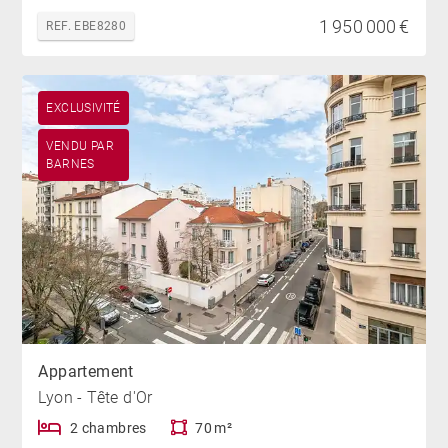
1 950 000 €
REF. EBE8280
EXCLUSIVITÉ
VENDU PAR
BARNES
Appartement
Lyon - Tête d'Or
2 chambres
70 m²