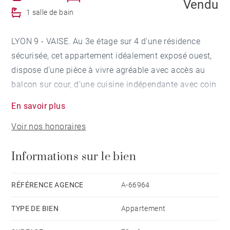
Vendu
1 salle de bain
LYON 9 - VAISE. Au 3e étage sur 4 d'une résidence
sécurisée, cet appartement idéalement exposé ouest,
dispose d'une pièce à vivre agréable avec accès au
balcon sur cour, d'une cuisine indépendante avec coin
repas. La partie nuit se partage de deux chambres,
En savoir plus
une salle de bains et de nombreux rangements. Un
Voir nos honoraires
box fermé complète ce bien. L'appartement est loué
jusqu'au 25 juillet 2018. Honoraires à la charge du
Informations sur le bien
vendeur - Nombre de lots dans la copropriété: 50 -
Montant moyen de la quote-part de charges courantes
1,272 €/an
RÉFÉRENCE AGENCE
A-66964
TYPE DE BIEN
Appartement