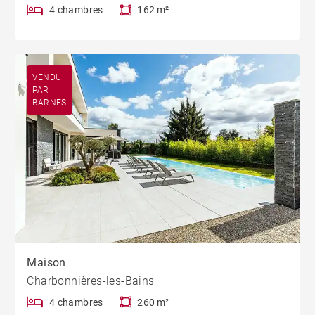
4 chambres
162 m²
VENDU
PAR
BARNES
Maison
Charbonnières-les-Bains
4 chambres
260 m²