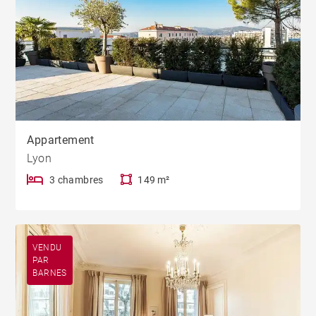
Appartement
Lyon
3 chambres
149 m²
VENDU
PAR
BARNES