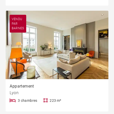
VENDU
PAR
BARNES
Appartement
Lyon
3 chambres
223 m²