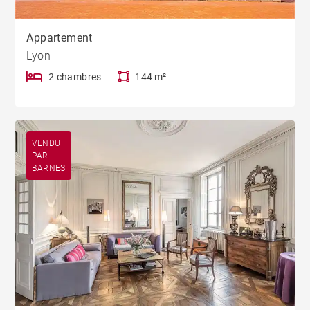
Appartement
Lyon
2 chambres
144 m²
VENDU
PAR
BARNES