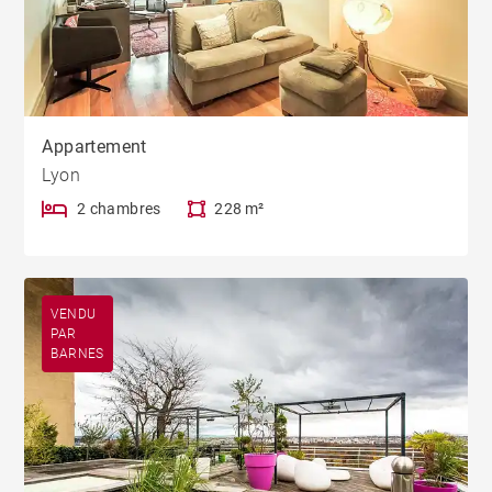
Appartement
Lyon
2 chambres
228 m²
VENDU
PAR
BARNES