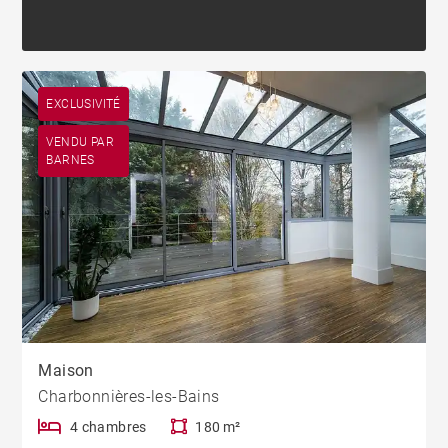
EXCLUSIVITÉ
VENDU PAR
BARNES
Maison
Charbonnières-les-Bains
4 chambres
180 m²